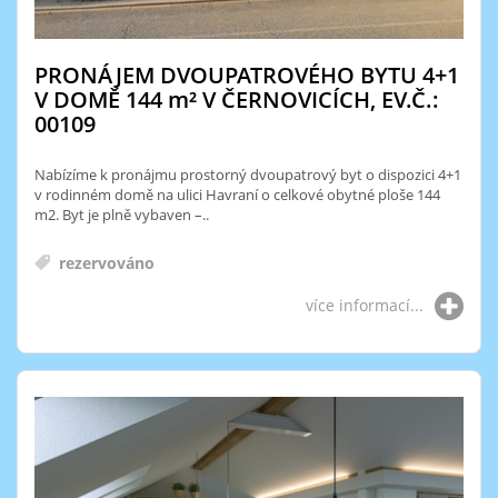
PRONÁJEM DVOUPATROVÉHO BYTU 4+1
V DOMĚ 144
m²
V ČERNOVICÍCH, EV.Č.:
00109
Nabízíme k pronájmu prostorný dvoupatrový byt o dispozici 4+1
v rodinném domě na ulici Havraní o celkové obytné ploše 144
m2. Byt je plně vybaven –..
rezervováno
více informací...