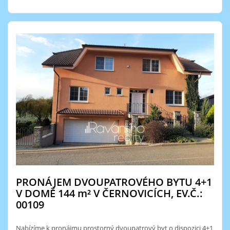
PRONÁJEM DVOUPATROVÉHO BYTU 4+1
V DOMĚ 144
m²
V ČERNOVICÍCH, EV.Č.:
00109
Nabízíme k pronájmu prostorný dvoupatrový byt o dispozici 4+1