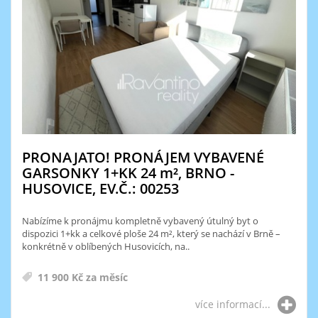
PRONAJATO! PRONÁJEM VYBAVENÉ
GARSONKY 1+KK 24
m²
, BRNO -
HUSOVICE, EV.Č.: 00253
Nabízíme k pronájmu kompletně vybavený útulný byt o
dispozici 1+kk a celkové ploše 24 m², který se nachází v Brně –
konkrétně v oblíbených Husovicích, na..
11 900 Kč za měsíc
více informací...