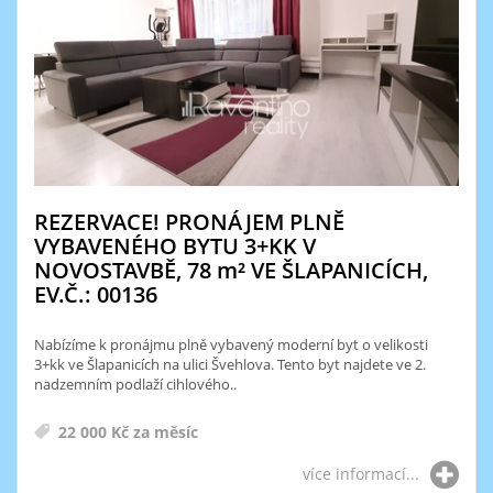
REZERVACE! PRONÁJEM PLNĚ
VYBAVENÉHO BYTU 3+KK V
NOVOSTAVBĚ, 78
m²
VE ŠLAPANICÍCH,
EV.Č.: 00136
Nabízíme k pronájmu plně vybavený moderní byt o velikosti
3+kk ve Šlapanicích na ulici Švehlova. Tento byt najdete ve 2.
nadzemním podlaží cihlového..
22 000 Kč za měsíc
více informací...