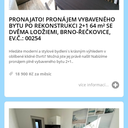
PRONAJATO! PRONÁJEM VYBAVENÉHO
BYTU PO REKONSTRUKCI 2+1 64
m²
SE
DVĚMA LODŽIEMI, BRNO-ŘEČKOVICE,
EV.Č.: 00254
Hledáte moderní a stylové bydlení s krásným výhledem v
oblíbené klidné čtvrti? Možná jste jej právě našli! Nabízíme
pronájem plně vybaveného bytu 2+1..
18 900 Kč za měsíc
více informací...