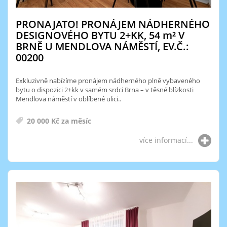
PRONAJATO! PRONÁJEM NÁDHERNÉHO
DESIGNOVÉHO BYTU 2+KK, 54
m²
V
BRNĚ U MENDLOVA NÁMĚSTÍ, EV.Č.:
00200
Exkluzivně nabízíme pronájem nádherného plně vybaveného
bytu o dispozici 2+kk v samém srdci Brna – v těsné blízkosti
Mendlova náměstí v oblíbené ulici..
20 000 Kč za měsíc
více informací...