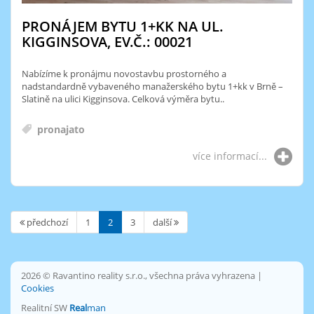
PRONÁJEM BYTU 1+KK NA UL.
KIGGINSOVA, EV.Č.: 00021
Nabízíme k pronájmu novostavbu prostorného a
nadstandardně vybaveného manažerského bytu 1+kk v Brně –
Slatině na ulici Kigginsova. Celková výměra bytu..
pronajato
více informací...
předchozí
1
2
3
další
2026 © Ravantino reality s.r.o., všechna práva vyhrazena |
Cookies
Realitní SW
Real
man