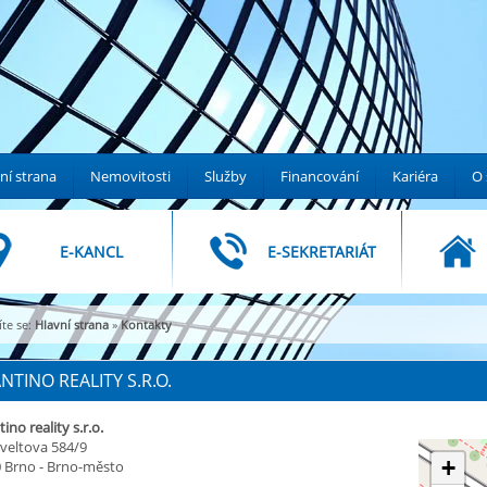
ní strana
Nemovitosti
Služby
Financování
Kariéra
O 
E-KANCL
E-SEKRETARIÁT
te se:
Hlavní strana
»
Kontakty
NTINO REALITY S.R.O.
ino reality s.r.o.
veltova 584/9
+
0 Brno - Brno-město