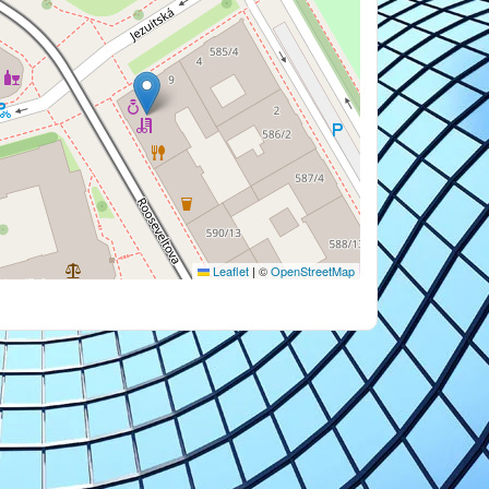
Leaflet
|
©
OpenStreetMap