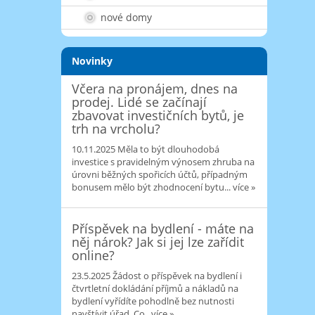
nové domy
Novinky
Včera na pronájem, dnes na
prodej. Lidé se začínají
zbavovat investičních bytů, je
trh na vrcholu?
10.11.2025
Měla to být dlouhodobá
investice s pravidelným výnosem zhruba na
úrovni běžných spořicích účtů, případným
bonusem mělo být zhodnocení bytu...
více »
Příspěvek na bydlení - máte na
něj nárok? Jak si jej lze zařídit
online?
23.5.2025
Žádost o příspěvek na bydlení i
čtvrtletní dokládání příjmů a nákladů na
bydlení vyřídíte pohodlně bez nutnosti
navštívit úřad. Co..
více »