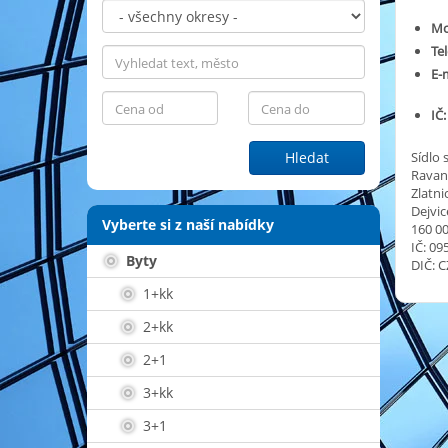
Mo
Tel
E-m
IČ:
Hledat
Sídlo 
Ravant
Zlatni
Dejvic
Vyberte si z naší nabídky
160 00
IČ: 09
Byty
DIČ: 
1+kk
2+kk
2+1
3+kk
3+1