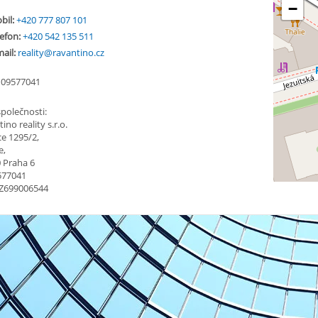
−
bil:
+420 777 807 101
efon:
+420 542 135 511
ail:
reality@ravantino.cz
09577041
společnosti:
ino reality s.r.o.
ce 1295/2,
e,
 Praha 6
577041
CZ699006544