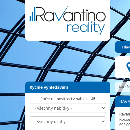
Hlav
Rychlé vyhledávání
Nachází
Počet nemovitostí v nabídce:
45
RAVA
Ravant
Roose
602 0