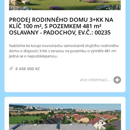
PRODEJ RODINNÉHO DOMU 3+KK NA
KLÍČ 100
m²
, S POZEMKEM 481
m²
OSLAVANY - PADOCHOV, EV.Č.: 00235
Nabízíme ke koupi novostavbu samostatně stojícího rodinného
domu o dispozici 3+kk s terasou na pozemku o výměře 481 m².
Jedná se o nepodsklepenou..
8 448 000 Kč
více informací...