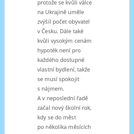
protože se kvůli válce
na Ukrajině uměle
zvýšil počet obyvatel
v Česku. Dále také
kvůli vysokým cenám
hypoték není pro
každého dostupné
vlastní bydlení, takže
se musí spokojit
s nájmem.
A v neposlední řadě
začal nový školní rok,
kdy se do měst
po několika měsících