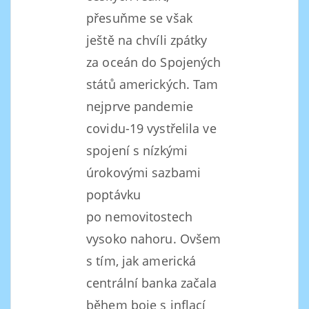
přesuňme se však
ještě na chvíli zpátky
za oceán do Spojených
států amerických. Tam
nejprve pandemie
covidu-19 vystřelila ve
spojení s nízkými
úrokovými sazbami
poptávku
po nemovitostech
vysoko nahoru. Ovšem
s tím, jak americká
centrální banka začala
během boje s inflací