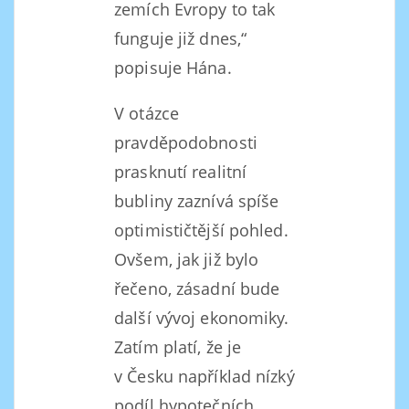
zemích Evropy to tak
funguje již dnes,“
popisuje Hána.
V otázce
pravděpodobnosti
prasknutí realitní
bubliny zaznívá spíše
optimističtější pohled.
Ovšem, jak již bylo
řečeno, zásadní bude
další vývoj ekonomiky.
Zatím platí, že je
v Česku například nízký
podíl hypotečních