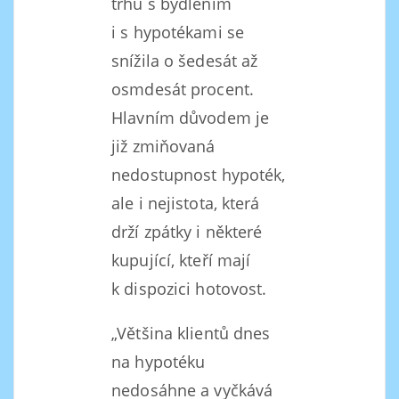
trhu s bydlením
i s hypotékami se
snížila o šedesát až
osmdesát procent.
Hlavním důvodem je
již zmiňovaná
nedostupnost hypoték,
ale i nejistota, která
drží zpátky i některé
kupující, kteří mají
k dispozici hotovost.
„Většina klientů dnes
na hypotéku
nedosáhne a vyčkává