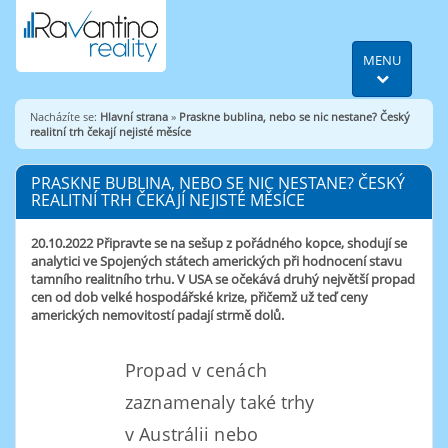
MENU
Nacházíte se:
Hlavní strana
»
Praskne bublina, nebo se nic nestane? Český
realitní trh čekají nejisté měsíce
PRASKNE BUBLINA, NEBO SE NIC NESTANE? ČESKÝ
REALITNÍ TRH ČEKAJÍ NEJISTÉ MĚSÍCE
20.10.2022
Připravte se na sešup z pořádného kopce, shodují se
analytici ve Spojených státech amerických při hodnocení stavu
tamního realitního trhu. V USA se očekává druhý největší propad
cen od dob velké hospodářské krize, přičemž už teď ceny
amerických nemovitostí padají strmě dolů.
Propad v cenách
zaznamenaly také trhy
v Austrálii nebo