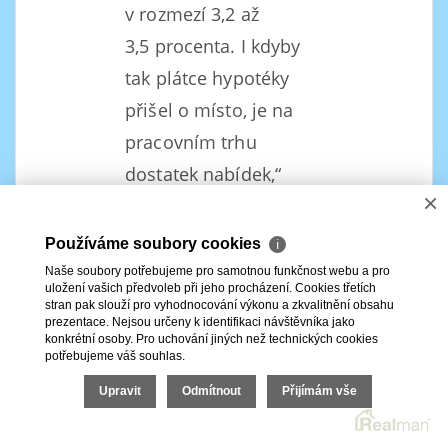
v rozmezí 3,2 až
3,5 procenta. I kdyby
tak plátce hypotéky
přišel o místo, je na
pracovním trhu
dostatek nabídek,“
×
zmiňuje Pavel
Krumpár, obchodní
Používáme soubory cookies
ℹ
a marketingový ředitel
Naše soubory potřebujeme pro samotnou funkčnost webu a pro
uložení vašich předvoleb při jeho procházení. Cookies třetích
developerské
stran pak slouží pro vyhodnocování výkonu a zkvalitnění obsahu
prezentace. Nejsou určeny k identifikaci návštěvníka jako
společnosti JRD .
konkrétní osoby. Pro uchování jiných než technických cookies
potřebujeme váš souhlas.
To potvrzuje i Peška
Upravit
Odmítnout
Přijímám vše
z Crestylu. „Český trh je