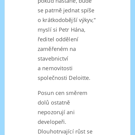
pokud nastane, bude
se patrně jednat spíše
o krátkodobější výkyv,“
myslí si Petr Hána,
ředitel oddělení
zaměřeném na
stavebnictví
a nemovitosti
společnosti Deloitte.
Posun cen směrem
dolů ostatně
nepozorují ani
developeři.
Dlouhotrvající růst se