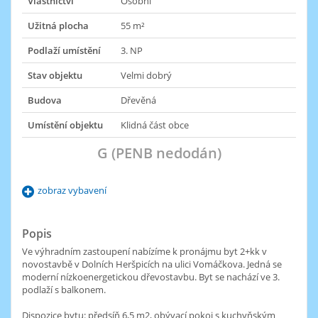
Vlastnictví
Osobní
Užitná plocha
55 m²
Podlaží umístění
3. NP
Stav objektu
Velmi dobrý
Budova
Dřevěná
Umístění objektu
Klidná část obce
G (PENB nedodán)
zobraz vybavení
Popis
Ve výhradním zastoupení nabízíme k pronájmu byt 2+kk v
novostavbě v Dolních Heršpicích na ulici Vomáčkova. Jedná se
moderní nízkoenergetickou dřevostavbu. Byt se nachází ve 3.
podlaží s balkonem.
Dispozice bytu: předsíň 6,5 m2, obývací pokoj s kuchyňským