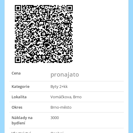
Cena
pronajato
Kategorie
Byty 2+kk
Lokalita
Vomáčkova, Brno
Okres
Brno-město
Náklady na
3000
bydlení