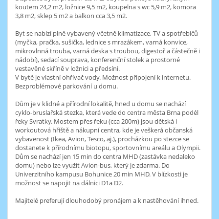
koutem 24,2 m2, ložnice 9,5 m2, koupelna s wc 5,9 m2, komora
3,8 m2, sklep 5 m2 a balkon cca 3,5 m2.
Byt se nabízí plně vybavený včetně klimatizace, TV a spotřebičů
(myčka, pračka, sušička, lednice s mrazákem, varná konvice,
mikrovlnná trouba, varná deska s troubou, digestoř a částečně i
nádobí), sedací souprava, konferenční stolek a prostorné
vestavěné skříně v ložnici a předsíni.
V bytě je vlastní ohřívač vody. Možnost připojení k internetu.
Bezproblémové parkování u domu.
Dům je v klidné a přírodní lokalitě, hned u domu se nachází
cyklo-bruslařská stezka, která vede do centra města Brna podél
řeky Svratky. Mostem přes řeku (cca 200m) jsou dětská i
workoutová hřiště a nákupní centra, kde je veškerá občanská
vybavenost (Ikea, Avion, Tesco, aj.), procházkou po stezce se
dostanete k přírodnímu biotopu, sportovnímu areálu a Olympii.
Dům se nachází jen 15 min do centra MHD (zastávka nedaleko
domu) nebo lze využít Avion-bus, který je zdarma. Do
Univerzitního kampusu Bohunice 20 min MHD. V blízkosti je
možnost se napojit na dálnici D1a D2.
Majitelé preferují dlouhodobý pronájem a k nastěhování ihned.