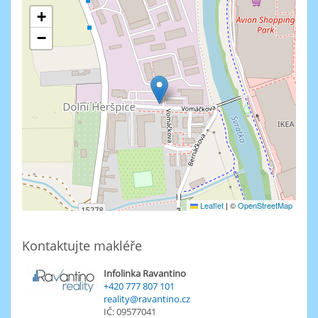
+
−
Leaflet
|
©
OpenStreetMap
Kontaktujte makléře
Infolinka Ravantino
+420 777 807 101
reality@ravantino.cz
IČ: 09577041