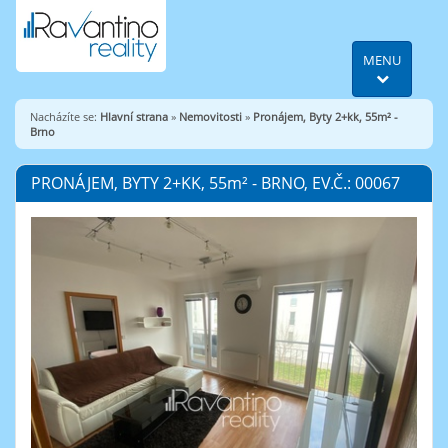
MENU
Nacházíte se:
Hlavní strana
»
Nemovitosti
»
Pronájem, Byty 2+kk, 55m² -
Brno
PRONÁJEM, BYTY 2+KK, 55
m²
- BRNO, EV.Č.: 00067