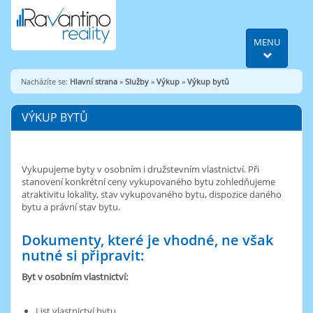
MENU
Nacházíte se:
Hlavní strana
»
Služby
»
Výkup
»
Výkup bytů
VÝKUP BYTŮ
Vykupujeme byty v osobním i družstevním vlastnictví. Při
stanovení konkrétní ceny vykupovaného bytu zohledňujeme
atraktivitu lokality, stav vykupovaného bytu, dispozice daného
bytu a právní stav bytu.
Dokumenty, které je vhodné, ne však
nutné si připravit:
Byt v osobním vlastnictví:
List vlastnictví bytu