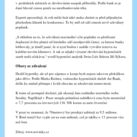
v posledních měsících se zlevňováním naopak přibrzdily. Podle bank to je
dané hlavně cenou peněz na mezibankovním trhu.
Experti upozorňují, že roli může hrát také snaha chránit se před případným
přechodem klientů ke konkurenci. To by měl od září omezit nově schválený
poplatek.
„S ohledem na to, že schválená maximální výše poplatku za předčasné
doplacení úvěru platná od letošního září neodpovídá částce, za kterou banky
lobbovaly, je téměř jasné, že si nyní budou i nadále vytvářet rezervu na
každém novém klientovi. A tak se nějaké výrazné zlevňování hypotečních
sazeb nedá očekávat,“ uvedl hypoteční analytik Swiss Life Selectu Jiří Sýkora.
Obavy ze zdražení
Dražší hypotéky ale už pro zájemce o koupi bytů nejsou takovou překážkou
jako dříve. Podle Marka Richtra, vedoucího hypotečních služeb Air Bank,
došlo ke změně přístupu i kvůli obavám ze zdražování nemovitostí.
K tomu už postupně dochází, jak ukazují data realitního inzertního webu
Sreality. Například v Praze stoupla průměrná nabídková cena bytu meziročně
o 7,7 procenta na červnových 136 308 korun za metr čtvereční.
V praxi to znamená, že 70metrový byt prodejci nabízejí za 9,5 milionu.
V Brně tentýž byt vyjde asi na osm milionů, což je takřka o 13 procent více
než loni.
Zdroj: www.novinky.cz