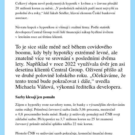
Celkový objem nově poskytnutých hypoték v květnu a v červnu přesáhl
20 milionů korun za měsíc. „V posledních měsících patří mezi nejvyšší za
poslední dva roky,“ řekl Jakub Seidler, hlavní ekonom České bankovní
asociace.
Návratu kupců s hypotékou si všímají i realitní firmy. Podle statistik
developera Central Group tvoří lidé financující nákup bydlení úvěrem
v letošním roce asi třetinu klientů.
To je sice stále méně než během covidového
boomu, kdy byly hypotéky extrémně levné, ale
znatelně více ve srovnání s posledními dvěma
lety. Například v roce 2022 využívala úvěr jen asi
desetina klientů Central Group. Oživení přišlo až
ve druhé polovině loňského roku. „Očekáváme, že
tento trend bude pokračovat i dále,“ uvedla
Michaela Váňová, výkonná ředitelka developera.
Sazby klesají jen pomalu
Zájem o hypotéky roste navzdory tomu, že banky s výraznějším zlevňováním
zatím otálejí. Průměrná červnová sazba činila 5,06 procenta, meziročně
o 0,8 procentního bodu méně. Banky ji snižovaly pomaleji než ČNB svoji
základní sazbu. Při hypotéce na 3,7 milionu korun na 25 let znamená
červnový průměr měsíční splátku takřka 22 tisíc korun.
Přestože ČNB ve snižování sazeb pokračuje, komerční finanční domy