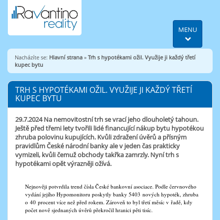
MENU
Nacházíte se:
Hlavní strana
»
Trh s hypotékami ožil. Využije ji každý třetí
kupec bytu
TRH S HYPOTÉKAMI OŽIL. VYUŽIJE JI KAŽDÝ TŘETÍ
KUPEC BYTU
29.7.2024
Na nemovitostní trh se vrací jeho dlouholetý tahoun.
Ještě před třemi lety tvořili lidé financující nákup bytu hypotékou
zhruba polovinu kupujících. Kvůli zdražení úvěrů a přísným
pravidlům České národní banky ale v jeden čas prakticky
vymizeli, kvůli čemuž obchody takřka zamrzly. Nyní trh s
hypotékami opět výrazněji ožívá.
Nejnověji potvrdila trend čísla České bankovní asociace. Podle červnového
vydání jejího Hypomonitoru poskytly banky 5403 nových hypoték, zhruba
o 40 procent více než před rokem. Zároveň to byl třetí měsíc v řadě, kdy
počet nově sjednaných úvěrů překročil hranici pěti tisíc.